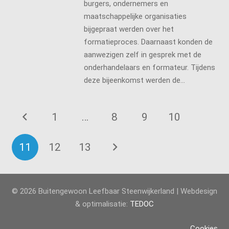
burgers, ondernemers en
maatschappelijke organisaties
bijgepraat werden over het
formatieproces. Daarnaast konden de
aanwezigen zelf in gesprek met de
onderhandelaars en formateur. Tijdens
deze bijeenkomst werden de…
1
…
8
9
10
11
12
13
© 2026 Buitengewoon Leefbaar Steenwijkerland | Webdesign
& optimalisatie:
TEDOC
Cookies