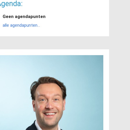
Agenda:
nteraad, dat...
Geen agendapunten
er
alle agendapunten...