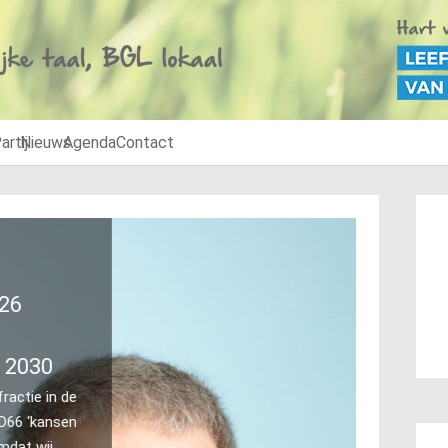
artij
Nieuws
Agenda
Contact
Raads
Feest
De raads
feesteli
Steenwij
het bijz
het coal