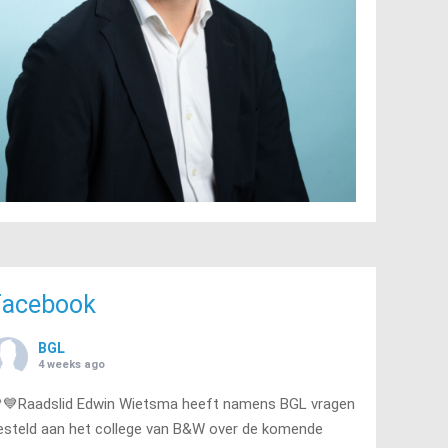
Facebook
BGL
4 weeks ago
💙Raadslid Edwin Wietsma heeft namens BGL vragen
esteld aan het college van B&W over de komende