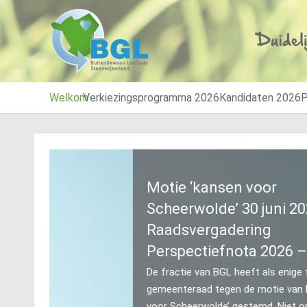
Welkom
Verkiezingsprogramma 2026
Kandidaten 2026
P
Motie ‘kansen voor
Scheerwolde’ 30 juni 2026
Raadsvergadering
Perspectiefnota 2026 – 2030
De fractie van BGL heeft als enige fractie in de
gemeenteraad tegen de motie van D66 ‘kansen
voor Scheerwolde’ gestemd. Niet omdat wij