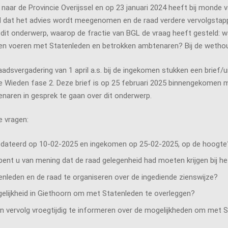
 naar de Provincie Overijssel en op 23 januari 2024 heeft bij monde
egd dat het advies wordt meegenomen en de raad verdere vervolgsta
dit onderwerp, waarop de fractie van BGL de vraag heeft gesteld: 
nnen voeren met Statenleden en betrokken ambtenaren? Bij de wetho
aadsvergadering van 1 april a.s. bij de ingekomen stukken een brief
 Wieden fase 2. Deze brief is op 25 februari 2025 binnengekomen m
aren in gesprek te gaan over dit onderwerp.
e vragen:
gedateerd op 10-02-2025 en ingekomen op 25-02-2025, op de hoogte
ent u van mening dat de raad gelegenheid had moeten krijgen bij he
leden en de raad te organiseren over de ingediende zienswijze?
elijkheid in Giethoorn om met Statenleden te overleggen?
 vervolg vroegtijdig te informeren over de mogelijkheden om met S