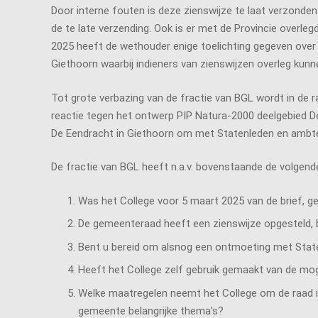
Door interne fouten is deze zienswijze te laat verzonden
de te late verzending. Ook is er met de Provincie overl
2025 heeft de wethouder enige toelichting gegeven over 
Giethoorn waarbij indieners van zienswijzen overleg ku
Tot grote verbazing van de fractie van BGL wordt in de r
reactie tegen het ontwerp PIP Natura-2000 deelgebied De
De Eendracht in Giethoorn om met Statenleden en ambten
De fractie van BGL heeft n.a.v. bovenstaande de volgend
Was het College voor 5 maart 2025 van de brief, 
De gemeenteraad heeft een zienswijze opgesteld, b
Bent u bereid om alsnog een ontmoeting met Staten
Heeft het College zelf gebruik gemaakt van de mog
Welke maatregelen neemt het College om de raad in
gemeente belangrijke thema’s?