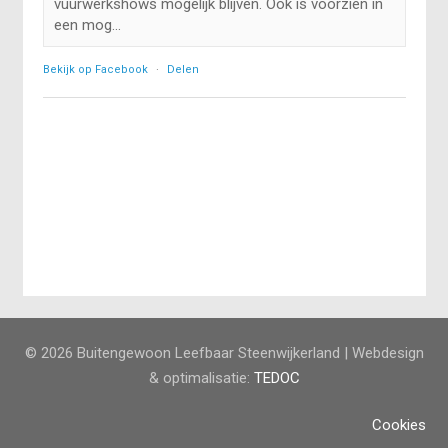
vuurwerkshows mogelijk blijven. Ook is voorzien in
een mog...
Bekijk op Facebook
·
Delen
© 2026 Buitengewoon Leefbaar Steenwijkerland | Webdesign
& optimalisatie:
TEDOC
Cookies