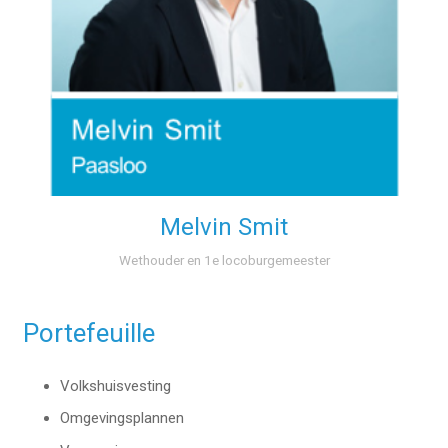
Melvin Smit
Wethouder en 1e locoburgemeester
Portefeuille
Volkshuisvesting
Omgevingsplannen