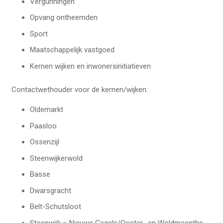
Vergunningen
Opvang ontheemden
Sport
Maatschappelijk vastgoed
Kernen wijken en inwonersinitiatieven
Contactwethouder voor de kernen/wijken:
Oldemarkt
Paasloo
Ossenzijl
Steenwijkerwold
Basse
Dwarsgracht
Belt-Schutsloot
Steenwijk – Nieuwe Gagels/Ooster- en Woldmeenthe