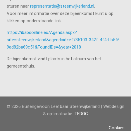
sturen naar
representatie@steenwijkerland.nl
.
Voor meer informatie over deze bijeenkomst kunt u op
klikken op onderstaande link:
https://ibabsonline.eu/Agenda.aspx?
site=steenwijkerland&agendaid=ef735103-342f-4f4d-b5f6-
9ad82ba69c51&FoundIDs=&year=2018
De bijeenkomst vindt plaats in het atrium van het
gemeentehuis.
© 2026 Buitengewoon Leefbaar Steenwijkerland | Webdesign
& optimalisatie:
TEDOC
Cookies