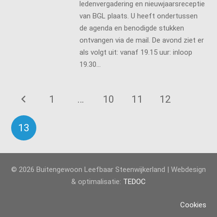
ledenvergadering en nieuwjaarsreceptie
van BGL plaats. U heeft ondertussen
de agenda en benodigde stukken
ontvangen via de mail. De avond ziet er
als volgt uit: vanaf 19.15 uur: inloop
19.30…
1
…
10
11
12
13
© 2026 Buitengewoon Leefbaar Steenwijkerland | Webdesign
& optimalisatie:
TEDOC
Cookies