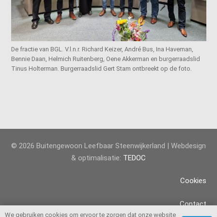
De fractie van BGL. V.l.n.r. Richard Keizer, André Bus, Ina Haveman,
Bennie Daan, Helmich Ruitenberg, Oene Akkerman en burgerraadslid
Tinus Holterman. Burgerraadslid Gert Stam ontbreekt op de foto.
© 2026 Buitengewoon Leefbaar Steenwijkerland | Webdesign
& optimalisatie:
TEDOC
Cookies
Contact
We gebruiken cookies om ervoor te zorgen dat onze website