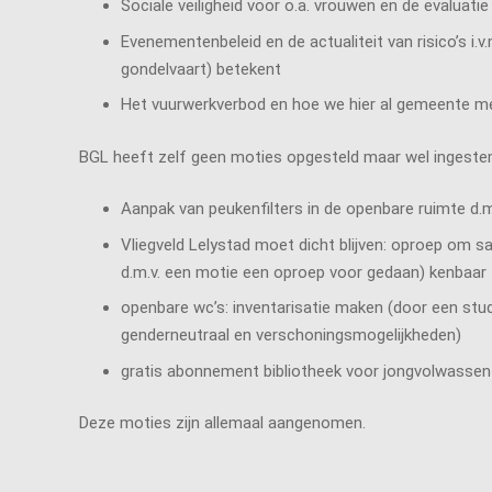
Sociale veiligheid voor o.a. vrouwen en de evaluati
Evenementenbeleid en de actualiteit van risico’s i
gondelvaart) betekent
Het vuurwerkverbod en hoe we hier al gemeente m
BGL heeft zelf geen moties opgesteld maar wel ingeste
Aanpak van peukenfilters in de openbare ruimte d.m
Vliegveld Lelystad moet dicht blijven: oproep om s
d.m.v. een motie een oproep voor gedaan) kenbaar t
openbare wc’s: inventarisatie maken (door een stu
genderneutraal en verschoningsmogelijkheden)
gratis abonnement bibliotheek voor jongvolwassen
Deze moties zijn allemaal aangenomen.