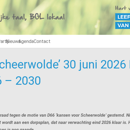
artij
Nieuws
Agenda
Contact
cheerwolde’ 30 juni 202
6 – 2030
teraad tegen de motie van D66 ‘kansen voor Scheerwolde’ gestemd. N
ordt aan een dorpsplan, dat naar verwachting eind 2026 klaar is. Hi
oces is nog gaande.