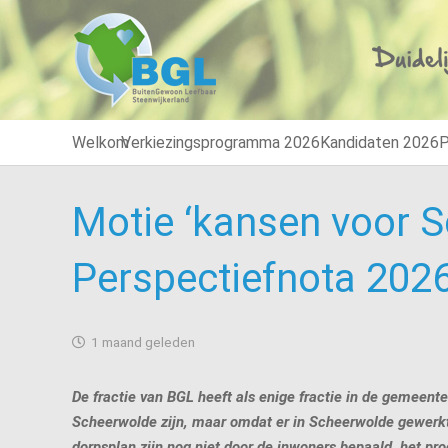
Welkom
Verkiezingsprogramma 2026
Kandidaten 2026
P
Motie ‘kansen voor S
Perspectiefnota 202
1 maand geleden
De fractie van BGL heeft als enige fractie in de gemeen
Scheerwolde zijn, maar omdat er in Scheerwolde gewerkt w
dorpsplan zijn nog niet door de inwoners bepaald, het pr