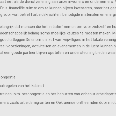
rgaat net als de dienstverlening aan onze inwoners en ondernemers.
. Er is financiële ruimte om te kunnen blijven investeren, maar het g
g voor wat betreft arbeidskrachten, benodigde materialen en energi
belangrijk dat mensen die het initiatief nemen om voor zichzelf 
enschappelijk belang soms moeilijke keuzes te moeten maken. Met al
 goed uitleggen.De enorme inzet van vrijwilligers in het lokale veren
eel voorzieningen, activiteiten en evenementen in de lucht kunnen hou
al een goede partner blijven opstellen en ondersteuning bieden waa
congestie
aatregelen van het kabinet
erreinen i.v.m. netcongestie en het benutten van onbenut arbeidspote
wkomers zoals arbeidsmigranten en Oekraïense ontheemden door midde