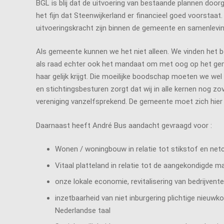
BGL is blij dat de uitvoering van bestaande plannen doo
het fijn dat Steenwijkerland er financieel goed voorstaat
uitvoeringskracht zijn binnen de gemeente en samenlevin
Als gemeente kunnen we het niet alleen. We vinden het 
als raad echter ook het mandaat om met oog op het geme
haar gelijk krijgt. Die moeilijke boodschap moeten we wel
en stichtingsbesturen zorgt dat wij in alle kernen nog zov
vereniging vanzelfsprekend. De gemeente moet zich hier 
Daarnaast heeft André Bus aandacht gevraagd voor :
Wonen / woningbouw in relatie tot stikstof en net
Vitaal platteland in relatie tot de aangekondigde m
onze lokale economie, revitalisering van bedrijvent
inzetbaarheid van niet inburgering plichtige nieu
Nederlandse taal