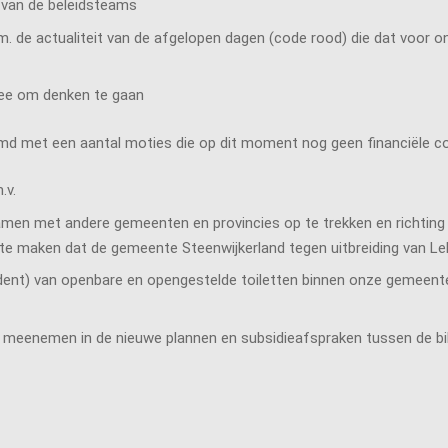
e van de beleidsteams
.v.m. de actualiteit van de afgelopen dagen (code rood) die dat voo
ee om denken te gaan
md met een aantal moties die op dit moment nog geen financiële 
.v.
amen met andere gemeenten en provincies op te trekken en richting h
e maken dat de gemeente Steenwijkerland tegen uitbreiding van Lely
dent) van openbare en opengestelde toiletten binnen onze gemeente
 meenemen in de nieuwe plannen en subsidieafspraken tussen de bi