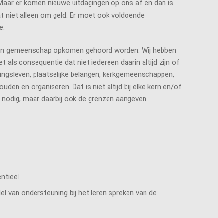
 Maar er komen nieuwe uitdagingen op ons af en dan is
aat niet alleen om geld. Er moet ook voldoende
e.
en hun gemeenschap opkomen gehoord worden. Wij hebben
s consequentie dat niet iedereen daarin altijd zijn of
igingsleven, plaatselijke belangen, kerkgemeenschappen,
den en organiseren. Dat is niet altijd bij elke kern en/of
r nodig, maar daarbij ook de grenzen aangeven.
ntieel
l van ondersteuning bij het leren spreken van de