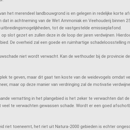
n het merendeel landbouwgrond is en gelegen in redelijke korte af
egeven dat in achtneming van de Wet Ammoniak en Veehouderij binnen 
uitbreidingsmogelijkheden, tot de vastgestelde emissieplafond.
op slot gezet en zullen deze in de loop der jaren verdwijnen. Hierd
ebied. De overheid zal een goede en ruimhartige schadeloosstelling 
wschade niet wordt verwacht. Kan de wethouder bij de provincie de 
plek te geven, maar dit gaat ten koste van de weidevogels omdat ve
eer, maar op deze manier van verdringing zal de motivatie verdwijne
ande vernatting in het plangebied is het zeker te verwachten dat 
et veel te verwachten gewassen schade. Wordt er een goed afschotb
 riet toeneemt, het riet uit Natura-2000 gebieden is echter ongesch