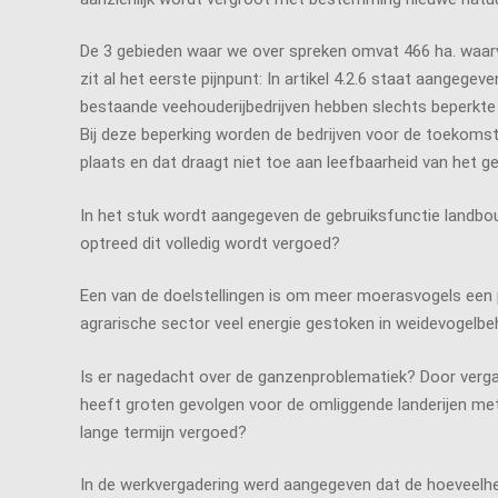
De 3 gebieden waar we over spreken omvat 466 ha. waarva
zit al het eerste pijnpunt: In artikel 4.2.6 staat aang
bestaande veehouderijbedrijven hebben slechts beperkte 
Bij deze beperking worden de bedrijven voor de toekomst 
plaats en dat draagt niet toe aan leefbaarheid van het g
In het stuk wordt aangegeven de gebruiksfunctie landbou
optreed dit volledig wordt vergoed?
Een van de doelstellingen is om meer moerasvogels een 
agrarische sector veel energie gestoken in weidevogelbeh
Is er nagedacht over de ganzenproblematiek? Door verga
heeft groten gevolgen voor de omliggende landerijen m
lange termijn vergoed?
In de werkvergadering werd aangegeven dat de hoeveelheid