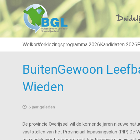
Welkom
Verkiezingsprogramma 2026
Kandidaten 2026
P
BuitenGewoon Leefbaa
Wieden
6 jaar geleden
De provincie Overijssel wil de komende jaren nieuwe nat
vaststellen van het Provinciaal Inpassingsplan (PIP) D
aanzienlijk wordt vergroot met bestemming nieuwe natuu