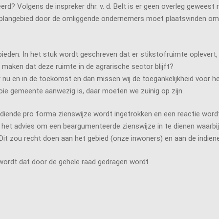
? Volgens de inspreker dhr. v. d. Belt is er geen overleg geweest met
t plangebied door de omliggende ondernemers moet plaatsvinden o
bieden. In het stuk wordt geschreven dat er stikstofruimte oplever
 maken dat deze ruimte in de agrarische sector blijft?
 nu en in de toekomst en dan missen wij de toegankelijkheid voor he
oie gemeente aanwezig is, daar moeten we zuinig op zijn.
gediende pro forma zienswijze wordt ingetrokken en een reactie wo
d het advies om een beargumenteerde zienswijze in te dienen wa
Dit zou recht doen aan het gebied (onze inwoners) en aan de indiener
 wordt dat door de gehele raad gedragen wordt.