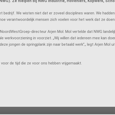
WG). Ze hielpen bij NWG Industrie, Hoveniers, Kopwerk, Scho
t bedrijf. We wisten niet dat er zoveel disciplines waren. We hadd
 hoe verantwoordelijk mensen zich voelen voor het werk dat ze doen
NoordWestGroep-directeur Arjen Mol. Mol vertelde dat NWG landeli
e werkvoorziening in voorziet. „Wij willen dat iedereen mee kan doe
eze jongen de springplank zijn naar betaald werk”,, legt Arjen Mol uit
voor de tijd die ze voor ons hebben vrijgemaakt.