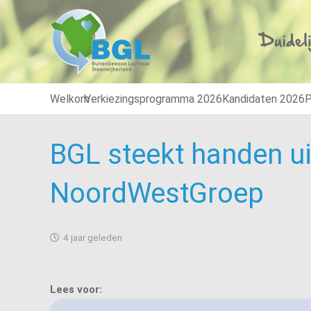
Welkom
Verkiezingsprogramma 2026
Kandidaten 2026
P
BGL steekt handen u
NoordWestGroep
4 jaar geleden