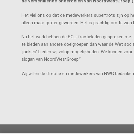
de verschillende onderdelen van NoordWestGroep (N
Het viel ons op dat de medewerkers supertrots zijn op he
alleen maar groter geworden. Het is prachtig om te zien
Na het werk hebben de BGL-fractieleden gesproken met 
te bieden aan andere doelgroepen dan waar de Wet social
‘jonkies’ bieden wij volop mogelijkheden. We kunnen voor d
slogan van NoordWestGroep.”
Wij willen de directie en medewerkers van NWG bedanken 