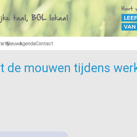
artij
Nieuws
Agenda
Contact
it de mouwen tijdens we