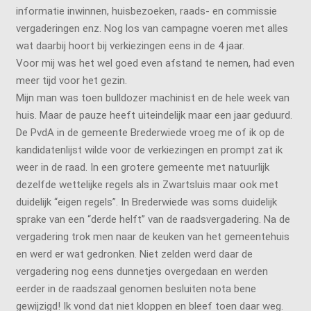
informatie inwinnen, huisbezoeken, raads- en commissie
vergaderingen enz. Nog los van campagne voeren met alles
wat daarbij hoort bij verkiezingen eens in de 4 jaar.
Voor mij was het wel goed even afstand te nemen, had even
meer tijd voor het gezin.
Mijn man was toen bulldozer machinist en de hele week van
huis. Maar de pauze heeft uiteindelijk maar een jaar geduurd.
De PvdA in de gemeente Brederwiede vroeg me of ik op de
kandidatenlijst wilde voor de verkiezingen en prompt zat ik
weer in de raad. In een grotere gemeente met natuurlijk
dezelfde wettelijke regels als in Zwartsluis maar ook met
duidelijk “eigen regels”. In Brederwiede was soms duidelijk
sprake van een “derde helft” van de raadsvergadering. Na de
vergadering trok men naar de keuken van het gemeentehuis
en werd er wat gedronken. Niet zelden werd daar de
vergadering nog eens dunnetjes overgedaan en werden
eerder in de raadszaal genomen besluiten nota bene
gewijzigd! Ik vond dat niet kloppen en bleef toen daar weg.