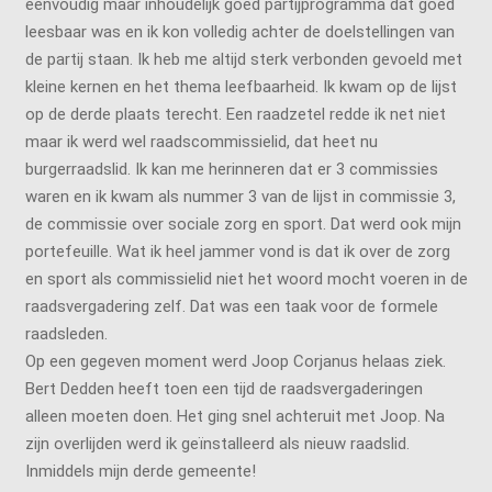
eenvoudig maar inhoudelijk goed partijprogramma dat goed
leesbaar was en ik kon volledig achter de doelstellingen van
de partij staan. Ik heb me altijd sterk verbonden gevoeld met
kleine kernen en het thema leefbaarheid. Ik kwam op de lijst
op de derde plaats terecht. Een raadzetel redde ik net niet
maar ik werd wel raadscommissielid, dat heet nu
burgerraadslid. Ik kan me herinneren dat er 3 commissies
waren en ik kwam als nummer 3 van de lijst in commissie 3,
de commissie over sociale zorg en sport. Dat werd ook mijn
portefeuille. Wat ik heel jammer vond is dat ik over de zorg
en sport als commissielid niet het woord mocht voeren in de
raadsvergadering zelf. Dat was een taak voor de formele
raadsleden.
Op een gegeven moment werd Joop Corjanus helaas ziek.
Bert Dedden heeft toen een tijd de raadsvergaderingen
alleen moeten doen. Het ging snel achteruit met Joop. Na
zijn overlijden werd ik geïnstalleerd als nieuw raadslid.
Inmiddels mijn derde gemeente!