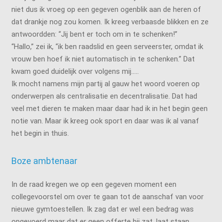
niet dus ik vroeg op een gegeven ogenblik aan de heren of
dat drankje nog zou komen. Ik kreeg verbaasde blikken en ze
antwoordden: “Jij bent er toch om in te schenken!”
“Hallo,” zei ik, “ik ben raadslid en geen serveerster, omdat ik
vrouw ben hoef ik niet automatisch in te schenken.” Dat
kwam goed duidelijk over volgens mij…..
Ik mocht namens mijn partij al gauw het woord voeren op
onderwerpen als centralisatie en decentralisatie. Dat had
veel met dieren te maken maar daar had ik in het begin geen
notie van. Maar ik kreeg ook sport en daar was ik al vanaf
het begin in thuis.
Boze ambtenaar
In de raad kregen we op een gegeven moment een
collegevoorstel om over te gaan tot de aanschaf van voor
nieuwe gymtoestellen. Ik zag dat er wel een bedrag was
opgevoerd maar dat er geen offerte bij zat, laat staan