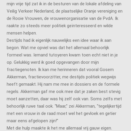
mijn vrije tijd zat ik in de besturen van de lokale afdeling van
Veilig Verkeer Nederland, de plaatselijke Oranje vereniging en
de Rooie Vrouwen, de vrouwenorganisatie van de PvdA. Ik
raakte zo steeds meer politiek geïnteresseerd en wilde
mensen helpen.
Destijds had ik eigenlijk nauwelijks een idee waar ik aan
begon. Wat me opviel was dat het allemaal behoorlijk
formeel was. Iemand tutoyeren kwam toen echt niet in je
op. Gelukkig werd ik goed opgevangen door mijn
fractiegenoten. Ik kan me herinneren dat vooral Gosem
Akkerman, fractievoorzitter, me destijds politiek wegwijs
heeft gemaakt. Hij nam me mee in dossiers en de formele
regels. Akkerman gaf me ook mee dat je zaken best stevig
moet aanzetten, daar was hij zelf ook van. Soms zelfs met
behoorlijk ruwe taal ook. “Maar,” zei Akkerman, “tegelijkertijd
met een vrouw in de raad moet wel het gevloek en getier
maar eens afgelopen zijn!”
Met die hulp maakte ik het me allemaal vrij gauw eigen.