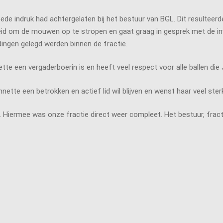
e indruk had achtergelaten bij het bestuur van BGL. Dit resulteerde 
id om de mouwen op te stropen en gaat graag in gesprek met de inw
indingen gelegd werden binnen de fractie.
e een vergaderboerin is en heeft veel respect voor alle ballen die J
nette een betrokken en actief lid wil blijven en wenst haar veel ster
. Hiermee was onze fractie direct weer compleet. Het bestuur, fr