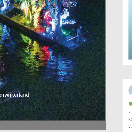
v
k
v