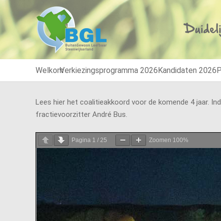
Welkom
Verkiezingsprogramma 2026
Kandidaten 2026
P
Lees hier het coalitieakkoord voor de komende 4 jaar. I
fractievoorzitter André Bus.
Pagina
1
/
25
Zoomen
100%