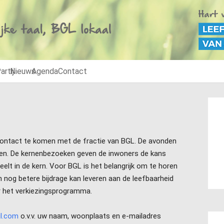
artij
Nieuws
Agenda
Contact
 contact te komen met de fractie van BGL. De avonden
gen. De kernenbezoeken geven de inwoners de kans
elt in de kern. Voor BGL is het belangrijk om te horen
 nog betere bijdrage kan leveren aan de leefbaarheid
or het verkiezingsprogramma.
il.com
o.v.v. uw naam, woonplaats en e-mailadres