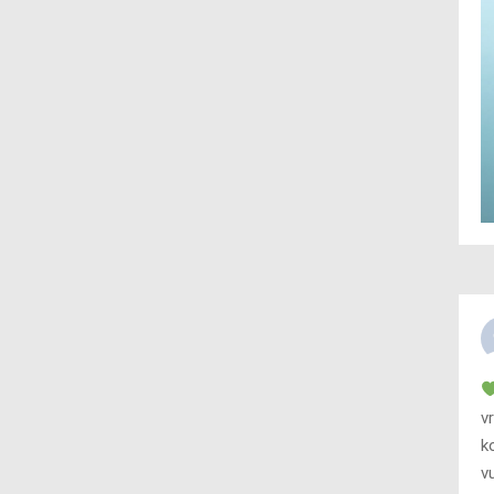
v
k
v