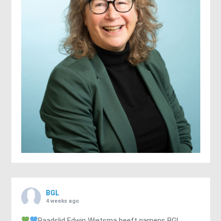
BGL
4 weeks ago
Raadslid Edwin Wietsma heeft namens BGL