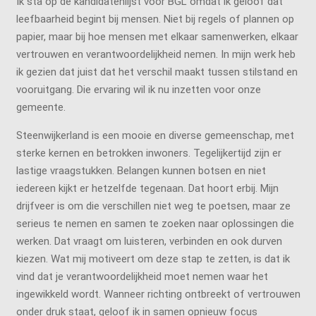
Ik sta op de kandidatenlijst voor BGL omdat ik geloof dat
leefbaarheid begint bij mensen. Niet bij regels of plannen op
papier, maar bij hoe mensen met elkaar samenwerken, elkaar
vertrouwen en verantwoordelijkheid nemen. In mijn werk heb
ik gezien dat juist dat het verschil maakt tussen stilstand en
vooruitgang. Die ervaring wil ik nu inzetten voor onze
gemeente.
Steenwijkerland is een mooie en diverse gemeenschap, met
sterke kernen en betrokken inwoners. Tegelijkertijd zijn er
lastige vraagstukken. Belangen kunnen botsen en niet
iedereen kijkt er hetzelfde tegenaan. Dat hoort erbij. Mijn
drijfveer is om die verschillen niet weg te poetsen, maar ze
serieus te nemen en samen te zoeken naar oplossingen die
werken. Dat vraagt om luisteren, verbinden en ook durven
kiezen. Wat mij motiveert om deze stap te zetten, is dat ik
vind dat je verantwoordelijkheid moet nemen waar het
ingewikkeld wordt. Wanneer richting ontbreekt of vertrouwen
onder druk staat, geloof ik in samen opnieuw focus